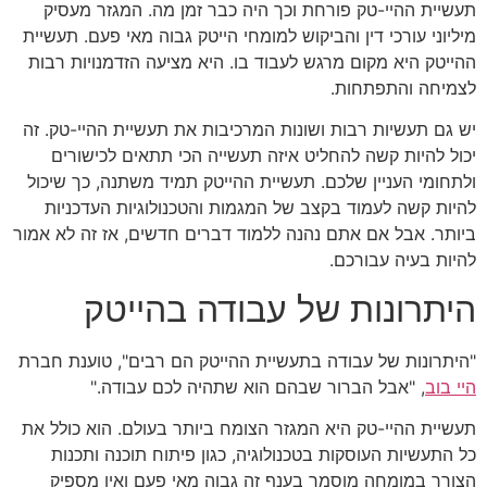
תעשיית ההיי-טק פורחת וכך היה כבר זמן מה. המגזר מעסיק
מיליוני עורכי דין והביקוש למומחי הייטק גבוה מאי פעם. תעשיית
ההייטק היא מקום מרגש לעבוד בו. היא מציעה הזדמנויות רבות
לצמיחה והתפתחות.
יש גם תעשיות רבות ושונות המרכיבות את תעשיית ההיי-טק. זה
יכול להיות קשה להחליט איזה תעשייה הכי תתאים לכישורים
ולתחומי העניין שלכם. תעשיית ההייטק תמיד משתנה, כך שיכול
להיות קשה לעמוד בקצב של המגמות והטכנולוגיות העדכניות
ביותר. אבל אם אתם נהנה ללמוד דברים חדשים, אז זה לא אמור
להיות בעיה עבורכם.
היתרונות של עבודה בהייטק
"היתרונות של עבודה בתעשיית ההייטק הם רבים", טוענת חברת
היי בוב
, "אבל הברור שבהם הוא שתהיה לכם עבודה."
תעשיית ההיי-טק היא המגזר הצומח ביותר בעולם. הוא כולל את
כל התעשיות העוסקות בטכנולוגיה, כגון פיתוח תוכנה ותכנות
הצורך במומחה מוסמך בענף זה גבוה מאי פעם ואין מספיק