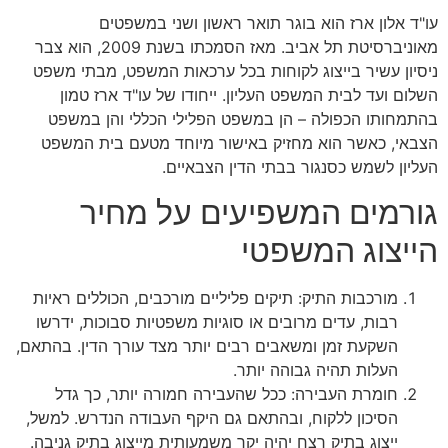
עו"ד אלון ארז הוא בוגר תואר ראשון ושני במשפטים
מאוניברסיטת תל אביב. מאז הסמכתו בשנת 2009, הוא צבר
ניסיון עשיר בייצוג לקוחות בכל ערכאות המשפט, מבתי משפט
השלום ועד לבית המשפט העליון. ייחודו של עו"ד ארז טמון
בהתמחותו הכפולה – הן במשפט הפלילי הכללי והן במשפט
הצבאי, כאשר הוא מחזיק באישור מיוחד מטעם בית המשפט
העליון לשמש כסנגור בבתי הדין הצבאיים.
גורמים המשפיעים על מחיר
הייצוג המשפטי
מורכבות התיק: תיקים פליליים מורכבים, הכוללים ראיות
רבות, עדים מרובים או סוגיות משפטיות סבוכות, ידרשו
השקעת זמן ומשאבים רבים יותר מצד עורך הדין. בהתאם,
העלות תהיה גבוהה יותר.
חומרת העבירה: ככל שהעבירה חמורה יותר, כך גדל
הסיכון ללקוח, ובהתאם גם היקף העבודה הנדרש. למשל,
ייצוג בתיק רצח יהיה יקר משמעותית מייצוג בתיק גניבה.