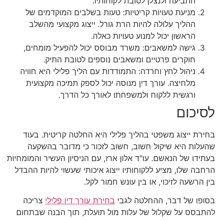
התביעה ולנצלן לטובת לקוחותיו.
מניעת טעויות קריטיות: טעות בשלבים המוקדמים של
ההליך עלולה להיות הרת גורל. ייצוג מקצועי מהשלב
הראשון יכול למנוע טעויות כאלה.
גישה למשאבים: משרד מבוסס יכול להפעיל מומחים,
חוקרים פרטיים ומשאבים נוספים לטובת התיק.
ניהול לחץ וחרדה: התמודדות עם הליך פלילי היא חוויה
מלחיצה. עורך דין מנוסה יכול לספק תמיכה מקצועית
ורגשית ללקוח ולמשפחתו לאורך כל הדרך.
לסיכום
בחירת ייצוג משפטי בהליך פלילי היא החלטה קריטית. בעוד
שהעלות היא שיקול חשוב, חשוב לזכור כי מדובר בהשקעה
בעתידו של הנאשם. עו"ד אלון ארז, עם הניסיון העשיר והמומחיות
הרחבה שלו, מציע ללקוחותיו ייצוג איכותי שעשוי להיות ההבדל
בין הרשעה לזיכוי, או בין עונש חמור לקל.
בסופו של דבר, ההחלטה לגבי
בחירת עורך דין פלילי
צריכה
להתבסס על שקלול של עלות מול תועלת, תוך הבנה שבתחום