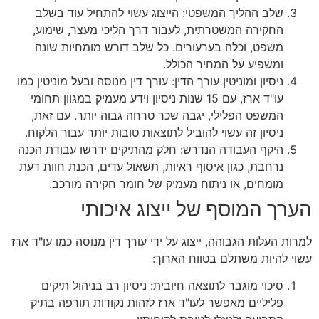
שלב ההליך המשפטי: הייצוג עשוי להתחיל עוד בשלב
החקירה המשטרתית, לעבור דרך הליכי מעצר, שימוע,
משפט, וכלה בערעורים. כל שלב דורש מומחיות שונה
ומשפיע על המחיר הכולל.
ניסיון ומוניטין עורך הדין: עורך דין מנוסה ובעל מוניטין כמו
עו"ד ארז, עם 15 שנות ניסיון וידע מעמיק במגוון תחומי
המשפט הפלילי, יגבה שכר טרחה גבוה יותר. עם זאת,
ניסיון זה עשוי להוביל לתוצאות טובות יותר עבור הלקוח.
היקף העבודה הנדרש: חלק מהתיקים ידרשו עבודת הכנה
נרחבת, כגון איסוף ראיות, תשאול עדים, הכנת חוות דעת
מומחים, או ניתוח מעמיק של חומר חקירה מורכב.
הערך המוסף של ייצוג איכותי
למרות העלות הגבוהה, ייצוג על ידי עורך דין מנוסה כמו עו"ד ארז
עשוי להיות משתלם בטווח הארוך:
סיכוי מוגבר לתוצאה חיובית: ניסיון רב בניהול תיקים
פליליים מאפשר לעו"ד ארז לזהות נקודות תורפה בתיק