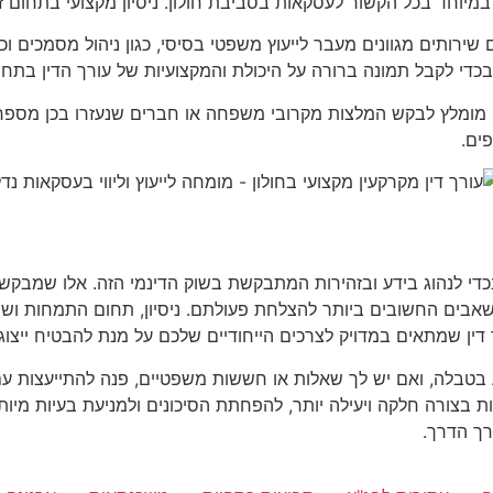
במיוחד בכל הקשור לעסקאות בסביבת חולון. ניסיון מקצועי בתחום ז
שירותים מגוונים מעבר לייעוץ משפטי בסיסי, כגון ניהול מסמכים וכ
 בכדי לקבל תמונה ברורה על היכולת והמקצועיות של עורך הדין בתחו
ין, מומלץ לבקש המלצות מקרובי משפחה או חברים שנעזרו בכן מספר 
ים.
ר בכדי לנהוג בידע ובזהירות המתבקשת בשוק הדינמי הזה. אלו שמבק
המשאבים החשובים ביותר להצלחת פעולתם. ניסיון, תחום התמחות וש
ין שמתאים במדויק לצרכים הייחודיים שלכם על מנת להבטיח ייצוג 
 בטבלה, ואם יש לך שאלות או חששות משפטיים, פנה להתייעצות עם 
ת בצורה חלקה ויעילה יותר, להפחתת הסיכונים ולמניעת בעיות מיות
רך הדרך.