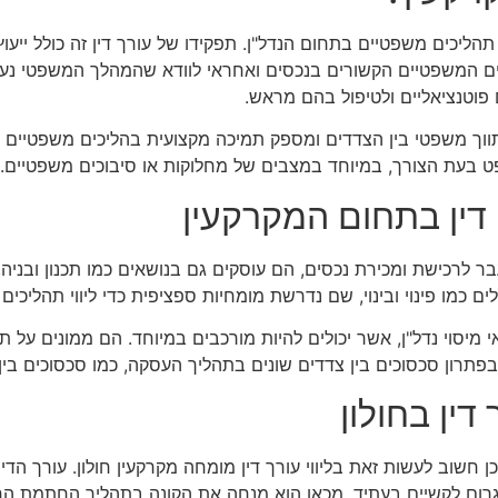
הליכים משפטיים בתחום הנדל"ן. תפקידו של עורך דין זה כולל ייעוץ
ם המשפטיים הקשורים בנכסים ואחראי לוודא שהמהלך המשפטי נעשה 
ם פוטנציאליים ולטיפול בהם מראש.
מתווך משפטי בין הצדדים ומספק תמיכה מקצועית בהליכים משפטיים 
פט בעת הצורך, במיוחד במצבים של מחלוקות או סיבוכים משפטיים.
דין בתחום המקרקעין
בר לרכישת ומכירת נכסים, הם עוסקים גם בנושאים כמו תכנון ובניה
דולים כמו פינוי ובינוי, שם נדרשת מומחיות ספציפית כדי ליווי תהליכים
י מיסוי נדל"ן, אשר יכולים להיות מורכבים במיוחד. הם ממונים על
פתרון סכסוכים בין צדדים שונים בתהליך העסקה, כמו סכסוכים בין 
דין בחולון
כן חשוב לעשות זאת בליווי עורך דין מומחה מקרקעין חולון. עורך ה
ם לגרום לקשיים בעתיד. מכאן הוא מנחה את הקונה בתהליך החתמת הח