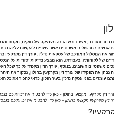
ון
חום רחב ומורכב, אשר דורש הבנה מעמיקה של חוקים, תקנות ומנ
ים אנשים במכשולים משפטיים אשר עשויים להקשות עליהם בתהלי
מקרקעין – מומחה שמסייע ללקוחותיו להת navigate את המסלול המורכב של עסקאות נדל"ן. 
ים של לקוחותיו. בעבודתו, הוא מבצע בדיקות יסודיות על הנכס
כים משפטיים חשובים. בנוסף, עורך הדין מקפיד על כך שכל ה
 נבחן את תפקידו של עורך דין מקרקעין בחולון, נסקור את היתרונו
ם עומדים בפני עסקת נדל"ן בעיר חולון, כדאי להכיר את כל הא
ך דין מקרקעין מקצועי בחולון – כאן כדי להבטיח את זכויותיכם בנכסי
קרקעין?