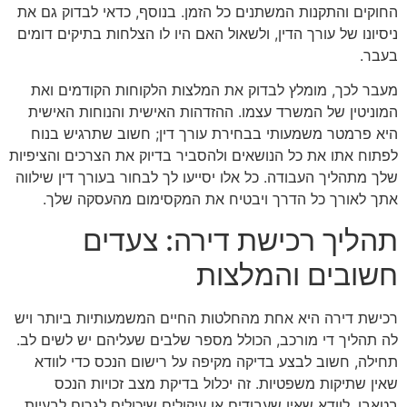
החוקים והתקנות המשתנים כל הזמן. בנוסף, כדאי לבדוק גם את
ניסיונו של עורך הדין, ולשאול האם היו לו הצלחות בתיקים דומים
בעבר.
מעבר לכך, מומלץ לבדוק את המלצות הלקוחות הקודמים ואת
המוניטין של המשרד עצמו. ההזדהות האישית והנוחות האישית
היא פרמטר משמעותי בבחירת עורך דין; חשוב שתרגיש בנוח
לפתוח אתו את כל הנושאים ולהסביר בדיוק את הצרכים והציפיות
שלך מתהליך העבודה. כל אלו יסייעו לך לבחור בעורך דין שילווה
אתך לאורך כל הדרך ויבטיח את המקסימום מהעסקה שלך.
תהליך רכישת דירה: צעדים
חשובים והמלצות
רכישת דירה היא אחת מהחלטות החיים המשמעותיות ביותר ויש
לה תהליך די מורכב, הכולל מספר שלבים שעליהם יש לשים לב.
תחילה, חשוב לבצע בדיקה מקיפה על רישום הנכס כדי לוודא
שאין שתיקות משפטיות. זה יכלול בדיקת מצב זכויות הנכס
בטאבו, לוודא שאין שעבודים או עיקולים שיכולים לגרום לבעיות