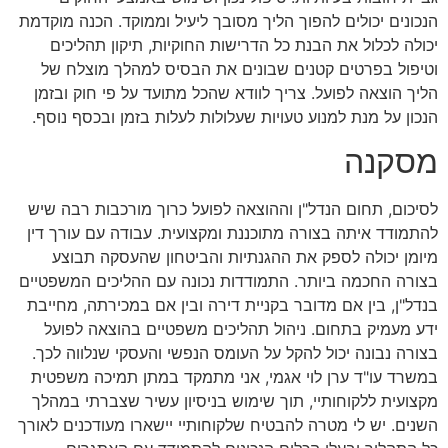
הנכונים יכולים להפוך הליך מסובך ליעיל וממוקד. הכנה מוקדמת
יכולה לכלול את הבנת כל הדרישות החוקיות, תיקון תהליכים
וטיפול בפרטים קטנים שבונים את הבסיס למהלך מוצלח של
הליך הוצאה לפועל. צריך לוודא שהכל מתועד על פי חוק ובזמן
הנכון על מנת למנוע טעויות שעלולות לעלות בזמן ובכסף נוסף.
מסקנה
לסיכום, תחום הנדל"ן וההוצאה לפועל כרוך מורכבות רבה שיש
להתמודד איתה בצורה מתוכננת ומקצועית. עבודה עם עורך דין
מיומן יכולה לספק את ההגנתיות והביטחון שהעסקה תבוצע
בצורה החכמה ביותר. התמודדות נכונה עם ההליכים המשפטיים
בנדל"ן, בין אם מדובר בקניית דירה ובין אם במכירתה, מחייבת
ידע מעמיק בתחום. ניהול תהליכים משפטיים בהוצאה לפועל
בצורה נבונה יכול להקל על העומס הנפשי והעסקי שנלווה לכך.
במשרד עו"ד ערן לוי אגמי, אני מתמקד במתן תמיכה משפטית
מקצועית ללקוחותיי, תוך שימוש בניסיון עשיר שצברתי במהלך
השנים. יש לי מטרה להבטיח שלקוחותיי יישארו מעודכנים לאורך