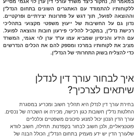
במאמר זה, נחקור כיצד משרד עורכי דין ערן לוי אגמי מסייע
ללקוחותיו להתמודד עם האתגרים השונים בתחום הנדל"ן
וההוצאה לפועל, תוך דגש על פתרונות יצירתיים ופרקטיים.
נדון גם על החשיבות של ייעוץ משפטי מקצועי בתהליכי
רכישת נדל"ן, במקביל להליכי פירעון חובות והוצאה לפועל.
עם הידע והניסיון שמביא עמו עו"ד ערן לוי אגמי, המשרד
מציב את לקוחותיו במרכז ומספק להם את הכלים הנדרשים
כדי להצליח בשוק התחרותי של הנדל"ן.
איך לבחור עורך דין לנדלן
שיתאים לצרכיך?
בחירת עורך דין לנדלן היא תהליך חשוב ומכריע במסגרת
החלטות נדל"ן חשובות כגון רכישה, מכירה או השכרה של נכסים.
עורך הדין הנכון יכול למנוע סיכונים משפטיים וכלכליים
פוטנציאליים, ולכן חשוב לבחור בקפדנות. תחילה, חשוב לוודא
שלעורך הדין יש ידע מעמיק בתחום הנדל"ן, הכולל הבנה של