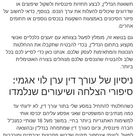
תשואות הנדל"ן, לבצע תחזיות פיננסיות ולשקול שיפוצים או
שדרוגים שיכולים להעלות את ערך הנכס. בנוסף, כדאי לחשוב על
פיזור הסיכונים באמצעות השקעות בנכסים נוספים או תחומים
אחרים.
גם בנושא זה, מומלץ לפעול בצוותא עם יועצים כלכליים ואנשי
מקצוע בתחום הנדל"ן, בכדי להבטיח שתקבלו את ההחלטות
הנכונות והמתאימות לעסק שלכם. אנחנו כאן כדי לסייע לכם בכל
שלב ולהבטיח שהנכסים שלכם מנוהלים בצורה האוטימלית
ביותר.
ניסיון של עורך דין ערן לוי אגמי:
סיפורי הצלחה ושיעורים שנלמדו
כשהחלטתי להתחיל במסע שלי בתור עורך דין, לא ידעתי עד
כמה מנתיבים המשפטיים שאני אפסע עליהם יכניסו אותי
למשימות האתגריות ביותר בחיי. במשך מעל 18 שנותיי כמנכ"ל
חברה פיננסית, וכיום כעורך דין שמתמחה בנדל"ן ובהוצאה
לפועל, ליוויתי אינספור תיקים שדרשו פתרונות יצירתיים ומורכבות